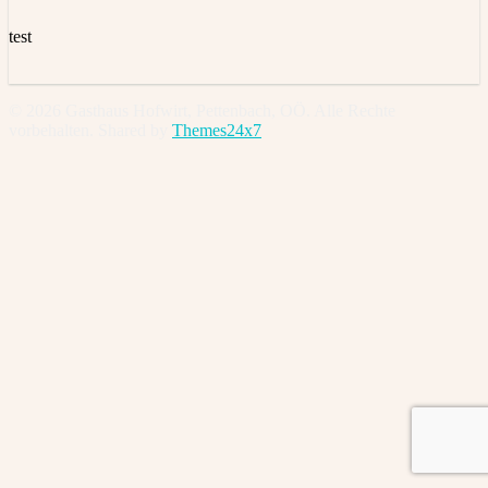
test
© 2026 Gasthaus Hofwirt, Pettenbach, OÖ. Alle Rechte
vorbehalten. Shared by
Themes24x7