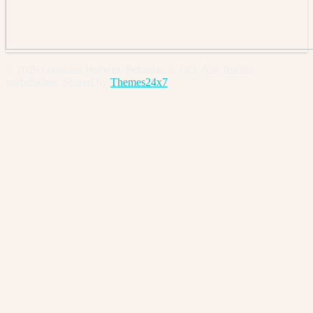
© 2026 Gasthaus Hofwirt, Pettenbach, OÖ. Alle Rechte
vorbehalten. Shared by
Themes24x7