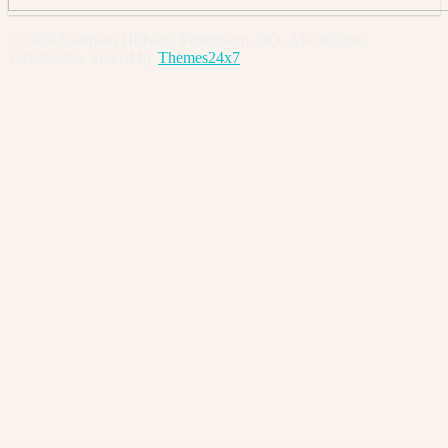
© 2026 Gasthaus Hofwirt, Pettenbach, OÖ. Alle Rechte
vorbehalten. Shared by
Themes24x7